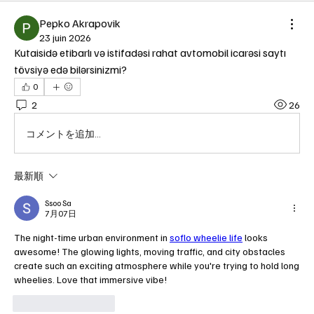
Pepko Akrapovik
23 juin 2026
Kutaisidə etibarlı və istifadəsi rahat avtomobil icarəsi saytı 
tövsiyə edə bilərsinizmi?
0
2
26
コメントを追加…
最新順
Ssoo Sa
7月07日
The night-time urban environment in 
soflo wheelie life
 looks 
awesome! The glowing lights, moving traffic, and city obstacles 
create such an exciting atmosphere while you're trying to hold long 
wheelies. Love that immersive vibe!
いいね！
返信