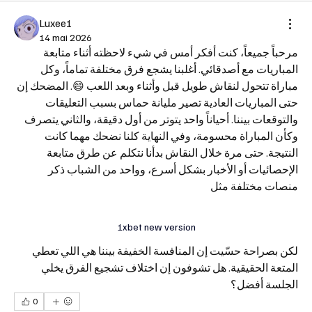
Luxee1
14 mai 2026
مرحباً جميعاً، كنت أفكر أمس في شيء لاحظته أثناء متابعة 
المباريات مع أصدقائي. أغلبنا يشجع فرق مختلفة تماماً، وكل 
مباراة تتحول لنقاش طويل قبل وأثناء وبعد اللعب 😄. المضحك إن 
حتى المباريات العادية تصير مليانة حماس بسبب التعليقات 
والتوقعات بيننا. أحياناً واحد يتوتر من أول دقيقة، والثاني يتصرف 
وكأن المباراة محسومة، وفي النهاية كلنا نضحك مهما كانت 
النتيجة. حتى مرة خلال النقاش بدأنا نتكلم عن طرق متابعة 
الإحصائيات أو الأخبار بشكل أسرع، وواحد من الشباب ذكر 
منصات مختلفة مثل  
1xbet new version
لكن بصراحة حسّيت إن المنافسة الخفيفة بيننا هي اللي تعطي 
المتعة الحقيقية. هل تشوفون إن اختلاف تشجيع الفرق يخلي 
الجلسة أفضل؟
0