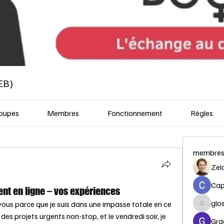
EB)
oupes
Membres
Fonctionnement
Règles
membre
Zel
Capi
nt en ligne – vos expériences
glo
vous parce que je suis dans une impasse totale en ce 
glosora
s projets urgents non-stop, et le vendredi soir, je 
Gra