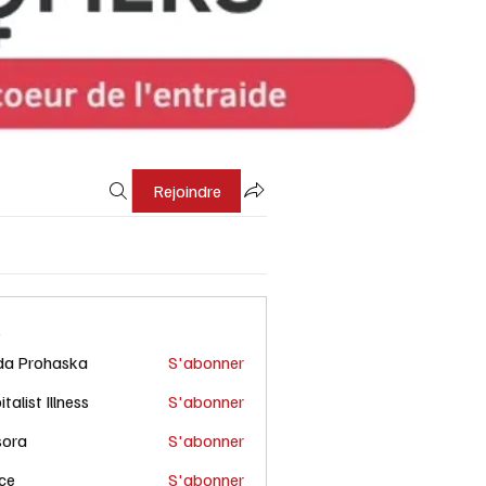
Rejoindre
s
da Prohaska
S'abonner
talist Illness
S'abonner
sora
S'abonner
ce
S'abonner