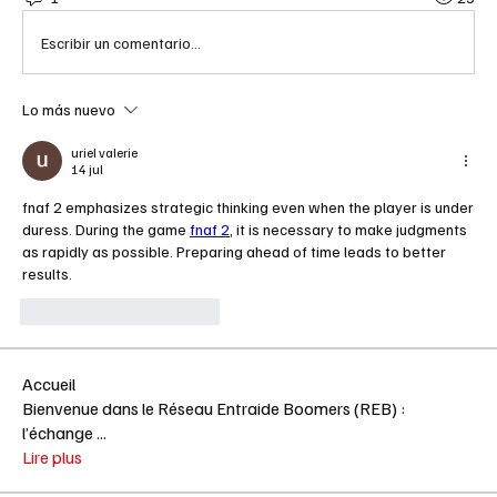
Escribir un comentario...
Lo más nuevo
uriel valerie
14 jul
fnaf 2 emphasizes strategic thinking even when the player is under 
duress. During the game 
fnaf 2
, it is necessary to make judgments 
as rapidly as possible. Preparing ahead of time leads to better 
results.
Me gusta
Reaccionar
Accueil
Bienvenue dans le Réseau Entraide Boomers (REB) :
l’échange
...
Lire plus