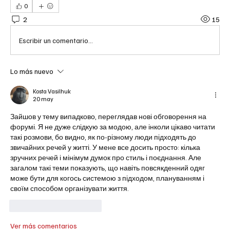
0
2
15
Escribir un comentario...
Lo más nuevo
Kosta Vasilhuk
20 may
Зайшов у тему випадково, переглядав нові обговорення на 
форумі. Я не дуже слідкую за модою, але інколи цікаво читати 
такі розмови, бо видно, як по-різному люди підходять до 
звичайних речей у житті. У мене все досить просто: кілька 
зручних речей і мінімум думок про стиль і поєднання. Але 
загалом такі теми показують, що навіть повсякденний одяг 
може бути для когось системою з підходом, плануванням і 
своїм способом організувати життя.
Me gusta
Reaccionar
Ver más comentarios