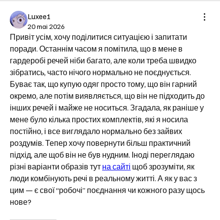
Luxee1
20 mai 2026
Привіт усім, хочу поділитися ситуацією і запитати 
поради. Останнім часом я помітила, що в мене в 
гардеробі речей ніби багато, але коли треба швидко 
зібратись, часто нічого нормально не поєднується. 
Буває так, що купую одяг просто тому, що він гарний 
окремо, але потім виявляється, що він не підходить до 
інших речей і майже не носиться. Згадала, як раніше у 
мене було кілька простих комплектів, які я носила 
постійно, і все виглядало нормально без зайвих 
роздумів. Тепер хочу повернути більш практичний 
підхід, але щоб він не був нудним. Іноді переглядаю 
різні варіанти образів тут 
на сайті
 щоб зрозуміти, як 
люди комбінують речі в реальному житті. А як у вас з 
цим — є свої “робочі” поєднання чи кожного разу щось 
нове?