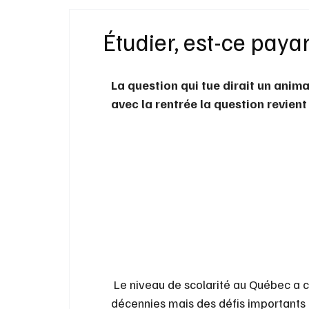
Idées Cadeaux
Livres
Musique
Étudier, est-ce paya
Bien-Être
Beauté Mode
Maison
La question qui tue dirait un anima
avec la rentrée la question revient 
 Le niveau de scolarité au Québec a 
décennies mais des défis importants 