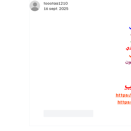
toootaa1210
Les astuces pour maximiser vos économi
16 sept. 2025
la retraite en 2026
دي
ون
ب
https:
https
J'aime
Répondre