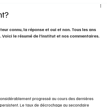
Santé
Sexualité
Sports loisirs
Voyages
nt?
Vins Alcools
Technologie
Concours
Nouv
teur connu, la réponse et oui et non. Tous les ans 
. Voici le résumé de l’institut et nos commentaires.  
considérablement progressé au cours des dernières 
persistent. Le taux de décrochage au secondaire 