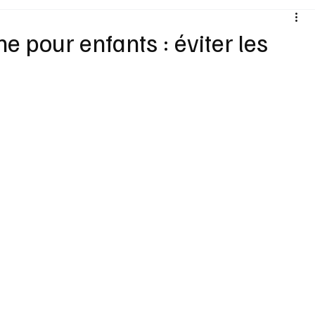
Santé
Sexualité
Sports loisirs
Voyages
e pour enfants : éviter les
5
Vins Alcools
Technologie
Concours
Nouv