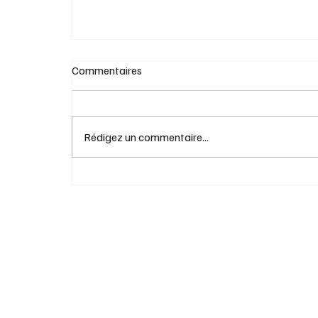
Commentaires
Rédigez un commentaire...
Orthographe britannique: les Canadiens
interpellent Carney