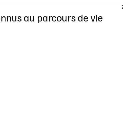
Santé
Sexualité
Sports loisirs
Voyages
onnus au parcours de vie
Vins Alcools
Technologie
Concours
Nouv