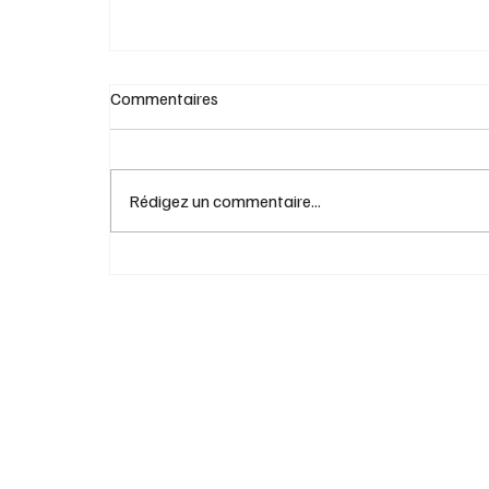
Commentaires
Rédigez un commentaire...
Magnifique humanité : une réflexion
essentielle sur l'intelligence artificielle