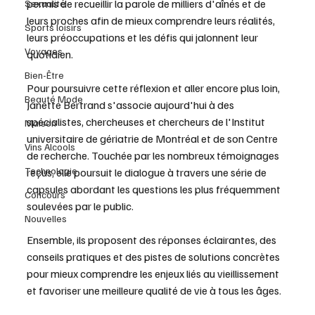
permis de recueillir la parole de milliers d'aînés et de 
Sexualité
leurs proches afin de mieux comprendre leurs réalités, 
Sports loisirs
leurs préoccupations et les défis qui jalonnent leur 
Voyages
quotidien.
Bien-Être
Pour poursuivre cette réflexion et aller encore plus loin, 
Beauté Mode
Janette Bertrand s'associe aujourd'hui à des 
spécialistes, chercheuses et chercheurs de l'Institut 
Maison
universitaire de gériatrie de Montréal et de son Centre 
Vins Alcools
de recherche. Touchée par les nombreux témoignages 
Technologie
reçus, elle poursuit le dialogue à travers une série de 
capsules abordant les questions les plus fréquemment 
Concours
soulevées par le public.
Nouvelles
Ensemble, ils proposent des réponses éclairantes, des 
conseils pratiques et des pistes de solutions concrètes 
pour mieux comprendre les enjeux liés au vieillissement 
et favoriser une meilleure qualité de vie à tous les âges. 