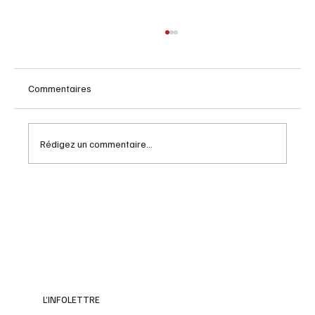
Commentaires
Rédigez un commentaire...
Salade folia : guide complet pour mieux
vous positionner
L’INFOLETTRE