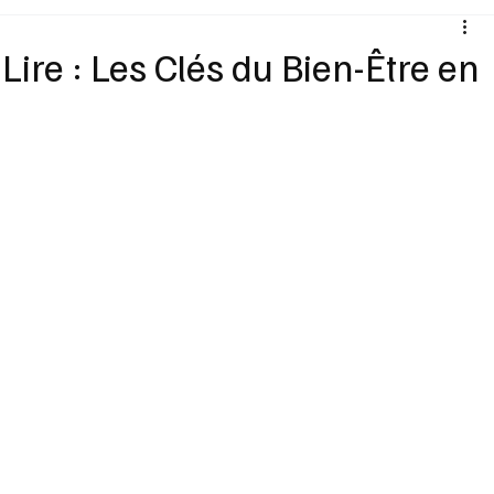
Santé
Sexualité
Sports loisirs
Voyages
Lire : Les Clés du Bien-Être en
Vins Alcools
Technologie
Concours
Nouv