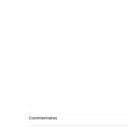
Traumathys ,du grand David Goudreault
Commentaires