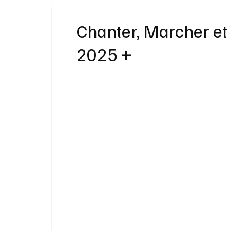
Idées Cadeaux
Livres
Musique
Chanter, Marcher et 
2025 +
Bien-Être
Beauté Mode
Maison