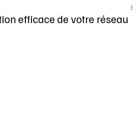
Santé
Sexualité
Sports loisirs
Voyages
tion efficace de votre réseau
Vins Alcools
Technologie
Concours
Nouv