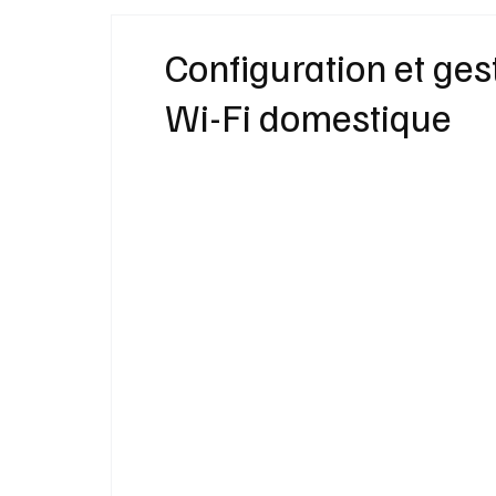
Idées Cadeaux
Livres
Musique
Configuration et ges
Wi-Fi domestique
Bien-Être
Beauté Mode
Maison