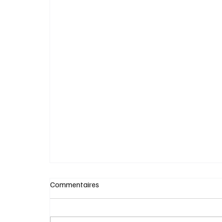
Cafouillage et profits records des pétroliè
Commentaires