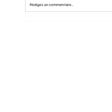
Rédigez un commentaire...
Comment bien choisir votre retraite : guid
pour les boomers en 2026