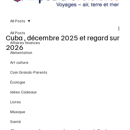
All Posts
All Posts
Cuba , décembre 2025 et regard sur
Affaires finances
2026
Alimentation
Art culture
Coin Grands-Parents
Écologie
Idées Cadeaux
Livres
Musique
Santé