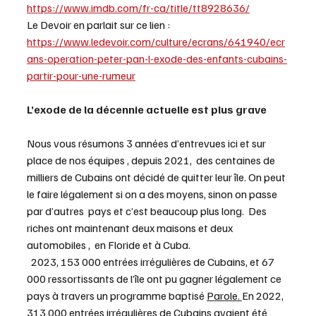
https://www.imdb.com/fr-ca/title/tt8928636/
Le Devoir en parlait sur ce lien : 
https://www.ledevoir.com/culture/ecrans/641940/ecr
ans-operation-peter-pan-l-exode-des-enfants-cubains-
partir-pour-une-rumeur
L’exode de la décennie actuelle est plus grave
Nous vous résumons 3 années d’entrevues ici et sur 
place de nos équipes , depuis 2021,  des centaines de 
milliers de Cubains ont décidé de quitter leur île. On peut 
le faire légalement si on a des moyens, sinon on passe 
par d’autres  pays et c’est beaucoup plus long.  Des 
riches ont maintenant deux maisons et deux 
automobiles ,  en Floride et à Cuba.
  2023, 153 000 entrées irrégulières de Cubains, et 67 
000 ressortissants de l’île ont pu gagner légalement ce 
pays à travers un programme baptisé 
Parole. 
En 2022, 
313 000 entrées irrégulières de Cubains avaient été 