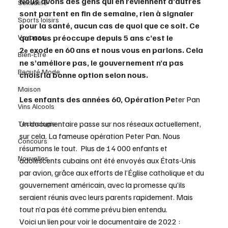
Nous avons des gens qui en reviennent d’autres 
Sexualité
sont partent en fin de semaine, rien à signaler 
Sports loisirs
pour la santé, aucun cas de quoi que ce soit. Ce 
Voyages
qui nous préoccupe depuis 5 ans c’est le 
2
 exode en 60 ans et nous vous en parlons. Cela 
e
Bien-Être
ne s’améliore pas, le gouvernement n’a pas 
Beauté Mode
choisi la bonne option selon nous.   
Maison
Les enfants des années 60, Opération Pe
ter Pan
Vins Alcools
Un documentaire passe sur nos réseaux actuellement, 
Technologie
sur cela. La fameuse opération Peter Pan. Nous 
Concours
résumons le tout.  Plus de 14 000 enfants et 
Nouvelles
adolescents cubains ont été envoyés aux États-Unis 
par avion, grâce aux efforts de l’Église catholique et du 
gouvernement américain, avec la promesse qu’ils 
seraient réunis avec leurs parents rapidement. Mais 
tout n’a pas été comme prévu bien entendu.
Voici un lien pour voir le documentaire de 2022 : 