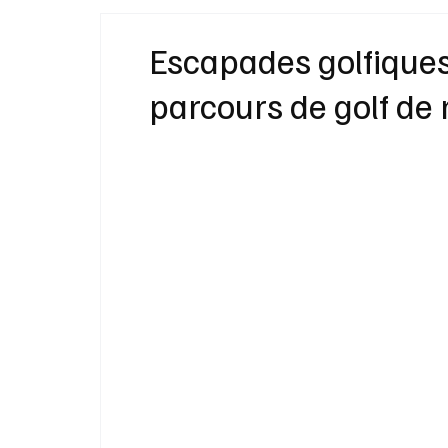
Idées Cadeaux
Livres
Musique
Escapades golfiques 
parcours de golf de 
Bien-Être
Beauté Mode
Maison