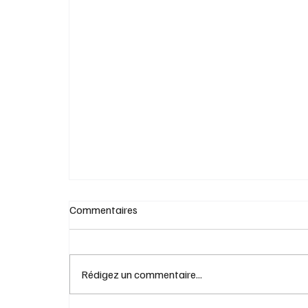
Explorez le Chateau Montebello avec Cite
Boomers
Commentaires
Rédigez un commentaire...