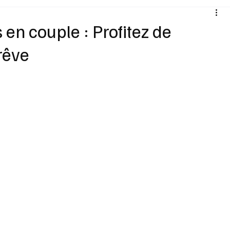
Santé
Sexualité
Sports loisirs
Voyages
en couple : Profitez de
rêve
Vins Alcools
Technologie
Concours
Nouv