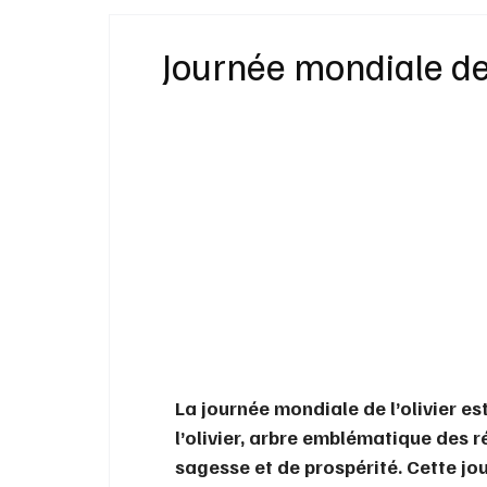
Idées Cadeaux
Livres
Musique
Journée mondiale de 
Bien-Être
Beauté Mode
Maison
La journée mondiale de l’olivier es
l’olivier, arbre emblématique des 
sagesse et de prospérité. Cette jour