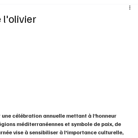
Santé
Sexualité
Sports loisirs
Voyages
l'olivier
Vins Alcools
Technologie
Concours
Nouv
t une célébration annuelle mettant à l’honneur 
régions méditerranéennes et symbole de paix, de 
née vise à sensibiliser à l'importance culturelle, 