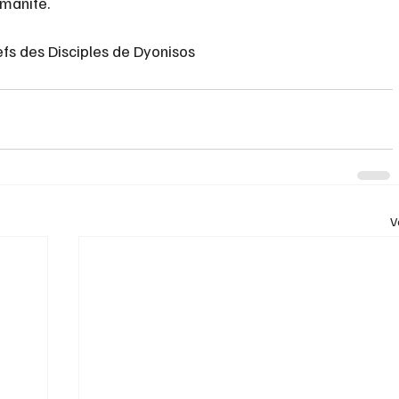
umanité.
fs des Disciples de Dyonisos
V