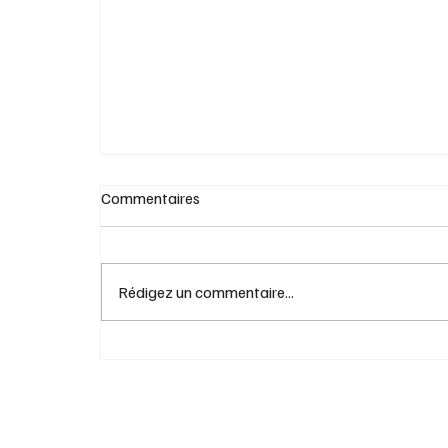
Salade folia : guide complet pour mieux v
positionner
Commentaires
Rédigez un commentaire...
Nos bonnes tables de juillet