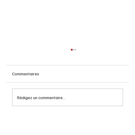
Commentaires
Rédigez un commentaire...
Les astuces pour maximiser vos économies
à la retraite en 2026