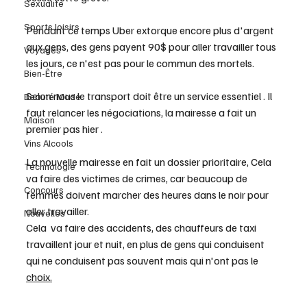
Sexualité
Sports loisirs
Pendant ce temps Uber extorque encore plus d'argent 
aux gens, des gens payent 90$ pour aller travailler tous 
Voyages
les jours, ce n'est pas pour le commun des mortels.  
Bien-Être
Selon nous le transport doit être un service essentiel . Il 
Beauté Mode
faut relancer les négociations, la mairesse a fait un 
Maison
premier pas hier .  
Vins Alcools
La nouvelle mairesse en fait un dossier prioritaire, Cela 
Technologie
va faire des victimes de crimes, car beaucoup de 
Concours
femmes doivent marcher des heures dans le noir pour 
aller travailler. 
Nouvelles
Cela  va faire des accidents, des chauffeurs de taxi 
travaillent jour et nuit, en plus de gens qui conduisent 
qui ne conduisent pas souvent mais qui n'ont pas le 
choix.