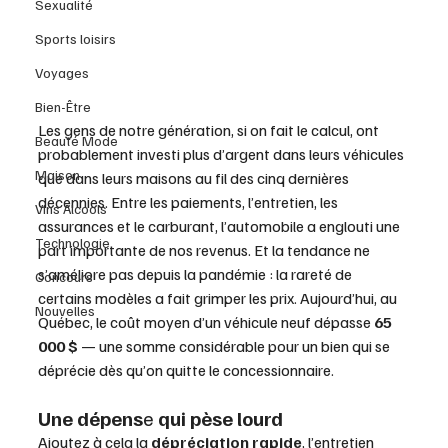
Sexualité
Sports loisirs
Voyages
Bien-Être
Les gens de notre génération, si on fait le calcul, ont 
Beauté Mode
probablement investi plus d’argent dans leurs véhicules 
Maison
que dans leurs maisons au fil des cinq dernières 
décennies. Entre les paiements, l’entretien, les 
Vins Alcools
assurances et le carburant, l’automobile a englouti une 
Technologie
part importante de nos revenus. Et la tendance ne 
s’améliore pas depuis la pandémie : la rareté de 
Concours
certains modèles a fait grimper les prix. Aujourd’hui, au 
Nouvelles
Québec, le coût moyen d’un véhicule neuf dépasse 
65 
000 $
 — une somme considérable pour un bien qui se 
déprécie dès qu’on quitte le concessionnaire.
Une dépens
e
 qui pèse lourd
Ajoutez à cela la 
dépréciation rapide
, l’entretien 