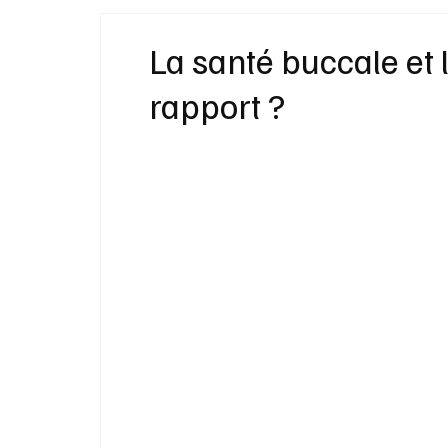
Idées Cadeaux
Livres
Musique
La santé buccale et l
rapport ?
Bien-Être
Beauté Mode
Maison