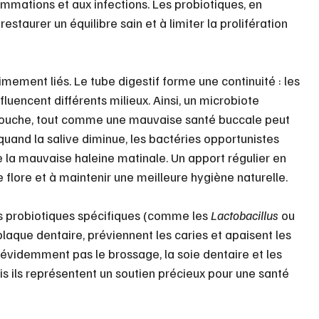
ammations et aux infections. Les probiotiques, en 
estaurer un équilibre sain et à limiter la prolifération 
ntimement liés. Le tube digestif forme une continuité : les 
nfluencent différents milieux. Ainsi, un microbiote 
a bouche, tout comme une mauvaise santé buccale peut 
 quand la salive diminue, les bactéries opportunistes 
e la mauvaise haleine matinale. Un apport régulier en 
 flore et à maintenir une meilleure hygiène naturelle.
s probiotiques spécifiques (comme les 
Lactobacillus
 ou 
plaque dentaire, préviennent les caries et apaisent les 
 évidemment pas le brossage, la soie dentaire et les 
ais ils représentent un soutien précieux pour une santé 