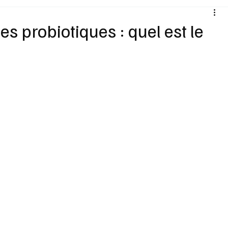
Santé
Sexualité
Sports loisirs
Voyages
es probiotiques : quel est le
Vins Alcools
Technologie
Concours
Nouv