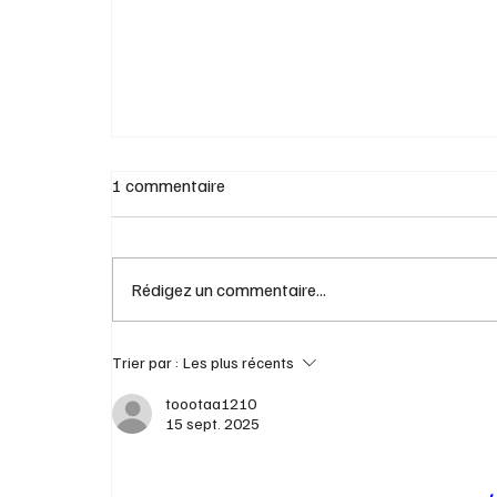
1 commentaire
Rédigez un commentaire...
Trier par :
Les plus récents
toootaa1210
Alzheimer: une créatrice TikTok choisit l'a
15 sept. 2025
à mourir