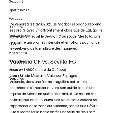
Sexualité
Sports loisirs
Voyages
Ce vendredi 11 avril 2025, le football espagnol reprend 
Bien-Être
ses droits avec un affrontement classique de LaLiga : le 
Beauté Mode
Valencia CF reçoit le Sevilla FC au stade Mestalla. Une 
rencontre qui promet intensité et émotions pour lancer 
Maison
le week-end de la meilleure des manières.
Vins Alcools
Valencia CF vs. Sevilla FC
Technologie
Heure
 : 14h00 (heure du Québec)
Concours
Lieu
 : Stade Mestalla, Valence, Espagne
Nouvelles
Valencia, dans une forme irrégulière cette saison, 
cherchera à s’imposer devant son public face à une 
équipe de Séville en quête de stabilité. Ce match est 
crucial pour les deux clubs : les Valencians veulent se 
rapprocher de la zone européenne, tandis que Séville 
vise à redresser la barre après une série de résultats 