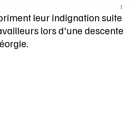
Santé
Sexualité
Sports loisirs
Voyages
riment leur indignation suite
ravailleurs lors d'une descente
Vins Alcools
Technologie
Concours
Nouv
éorgie.