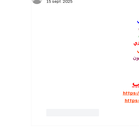
Orthographe britannique: les Canadiens
15 sept. 2025
interpellent Carney
دي
ون
ب
https:
https
J'aime
Répondre