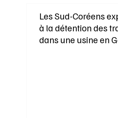
Idées Cadeaux
Livres
Musique
Les Sud-Coréens exp
à la détention des t
Bien-Être
Beauté Mode
Maison
dans une usine en G