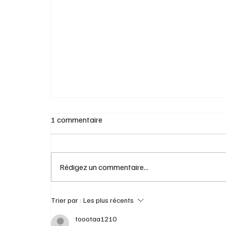
Trois Canadiens sur quatre évitent l'alcool
américain
1 commentaire
Rédigez un commentaire...
Trier par :
Les plus récents
toootaa1210