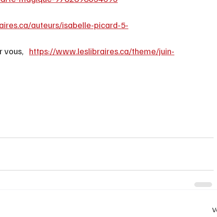
aires.ca/auteurs/isabelle-picard-5-
 vous,   
https://www.leslibraires.ca/theme/juin-
V