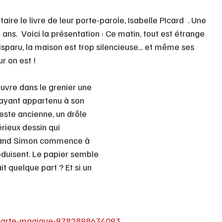
e le livre de leur porte-parole, Isabelle PIcard  . Une 
ans.  Voici la présentation : Ce matin, tout est étrange 
sparu, la maison est trop silencieuse... et même ses 
r on est ! 
uvre dans le grenier une 
 ayant appartenu à son 
este ancienne, un drôle 
rieux dessin qui 
uand Simon commence à 
oduisent. Le papier semble 
it quelque part ? Et si un 
la-carte-magique-9782898634093