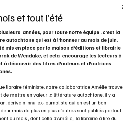
Santé
Sexualité
Sports loisirs
Voyages
is et tout l’été
plusieurs  années, pour toute notre équipe , c’est la 
Vins Alcools
Technologie
Concours
Nouv
ure autochtone qui est à l’honneur au mois de juin.  
té mis en place par la maison d’éditions et librairie 
rak de Wendake, et cela  encourage les lecteurs à 
et à découvrir des titres d’auteurs et d’autrices 
ones.
ue libraire féministe, notre collaboratrice Amélie trouve 
 de mettre en valeur la littérature autochtone. Il y a 
an, écrivain innu, ex-journaliste qui en est un bon 
eur mais de plus en plus d’autres sont publiés partout 
nt au mois , dont celle d’Amélie,  la librairie à lire du 