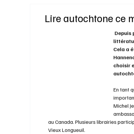
Idées Cadeaux
Livres
Musique
Lire autochtone ce mo
 Depuis 
Bien-Être
Beauté Mode
Maison
littérat
Cela a é
Hanneno
choisir 
autocht
En tant q
important
Michel Je
ambassad
au Canada. Plusieurs librairies participe
Vieux Longueuil.