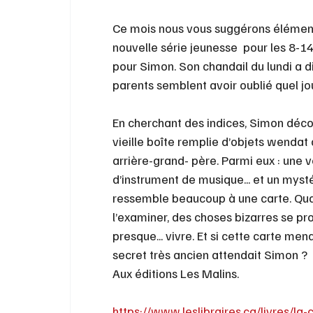
Ce mois nous vous suggérons élémentair
nouvelle série jeunesse  pour les 8-14 
pour Simon. Son chandail du lundi a di
parents semblent avoir oublié quel jou
En cherchant des indices, Simon déco
vieille boîte remplie d’objets wendat
arrière-grand- père. Parmi eux : une v
d’instrument de musique... et un mysté
ressemble beaucoup à une carte. Q
l’examiner, des choses bizarres se pr
presque... vivre. Et si cette carte mena
secret très ancien attendait Simon ? 
Aux éditions Les Malins.
https://www.leslibraires.ca/livres/