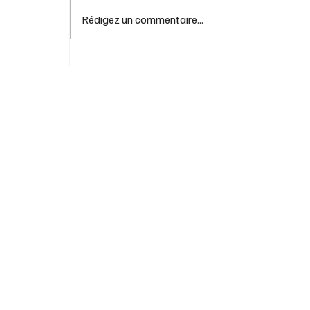
Rédigez un commentaire...
Activités intergénérationnelles pour renfo
les liens familiaux