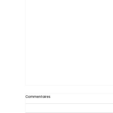
Deuil et divertissement, élégance et
éloquence des mots
Commentaires