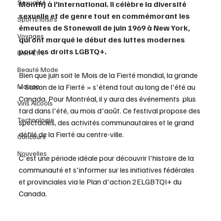
Sexualité
Month) à l'international. Il célèbre la diversité 
sexuelle et de genre tout en commémorant les 
Sports loisirs
émeutes de Stonewall de juin 1969 à New York, 
Voyages
qui ont marqué le début des luttes modernes 
pour les droits LGBTQ+.
Bien-Être
Beauté Mode
Bien que juin soit le Mois de la Fierté mondial, la grande 
Maison
« Saison de la Fierté » s'étend tout au long de l'été au 
Canada. Pour Montréal, il y aura des événements  plus 
Vins Alcools
tard dans l'été, au mois d'août. Ce festival propose des 
Technologie
spectacles, des activités communautaires et le grand 
défilé de la Fierté au centre-ville.
Concours
Nouvelles
C'est une période idéale pour découvrir l'histoire de la 
communauté et s'informer sur les initiatives fédérales 
et provinciales via le Plan d'action 2ELGBTQI+ du 
Canada. 