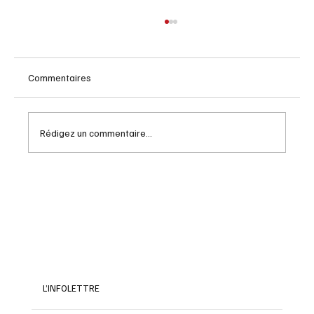
Commentaires
Rédigez un commentaire...
Exploration et héritage d'Amerigo Vespucci
L’INFOLETTRE