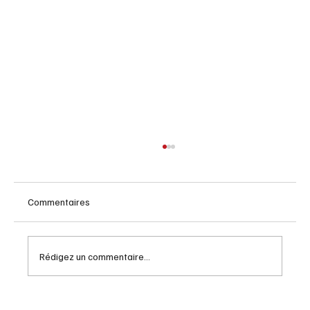
Commentaires
Rédigez un commentaire...
Rendez vous naval Quebec : Guide pour