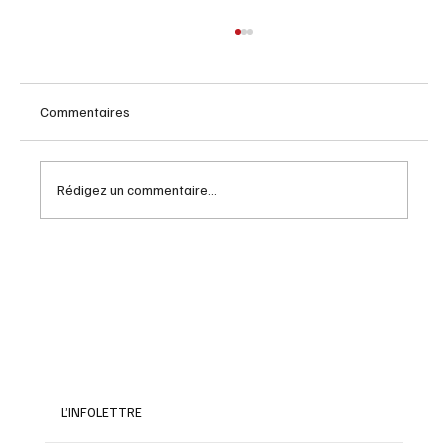
Commentaires
Rédigez un commentaire...
Exploration et héritage d'Amerigo Vespucci
L’INFOLETTRE