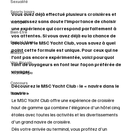
Sexualité
Sports loisirs
Vous avez déjà effectué plusieurs croisières et 
connaissez sans doute l’importance de choisir 
Voyages
une expérience qui correspond parfaitement à 
Bien-Être
vos attentes. Si vous avez déjà eu la chance de 
Beauté Mode
découvrir le MSC Yacht Club, vous savez à quel 
point cette formule est unique. Pour ceux qui ne 
Maison
l'ont pas encore expérimentée, voici pourquoi 
Vins Alcools
tant de voyageurs en font leur façon préférée de 
voyager.
Technologie
Concours
Découvrez le MSC Yacht Club : le « navire dans le 
navire »
Nouvelles
Le MSC Yacht Club offre une expérience de croisière 
haut de gamme qui combine l'élégance d'un hôtel cinq 
étoiles avec toutes les activités et les divertissements 
d'un grand navire de croisière.
Dès votre arrivée au terminal, vous profitez d'un 