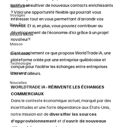
actif.ve
 et cultiver de nouveaux contacts enrichissants 
Sports loisirs
? Voici une opportunité flexible qui pourrait vous 
Voyages
intéresser tout en vous permettant d’arrondir vos 
Bien-Être
revenus. Et si, en plus, vous pouviez contribuer au 
développement de l’économie d’ici grâce à un projet 
Beauté Mode
novateur?
Maison
C’est exactement ce que propose WorldTrade iA, une 
Vins Alcools
plateforme créée par une entreprise québécoise et 
Technologie
conçue pour faciliter les échanges entre entreprises 
d’ici et d’ailleurs.
Concours
Nouvelles
WORLDTRADE IA : 
RÉINVENTE LES ÉCHANGES 
COMMERCIAUX
Dans le contexte économique actuel, marqué par des 
incertitudes et une forte dépendance aux États-Unis, 
notre mission est de 
diversifier les sources 
d’approvisionnement
 et d’
ouvrir de nouveaux 