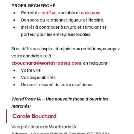
PROFIL RECHERCHÉ
Retraité.e 
actif.ve
, sociable et 
curieux.se
.
Bon sens du relationnel, rigueur et fiabilité.
Intérêt à contribuer à un projet stimulant et 
porteur pour les entreprises locales.
Si ce défi vous inspire et rejoint vos ambitions, envoyez 
votre candidature 
à
cbouchard@worldtradeia.com
, en indiquant :
Votre ville
Vos disponibilités
Un court résumé de votre expérience
WorldTrade iA – Une nouvelle façon d’ouvrir les 
marchés!
Carole Bouchard
Vice présidente de Wordtrade IA
Adresse : 10 rue de Darvault Candiac, QC J5R 6X4