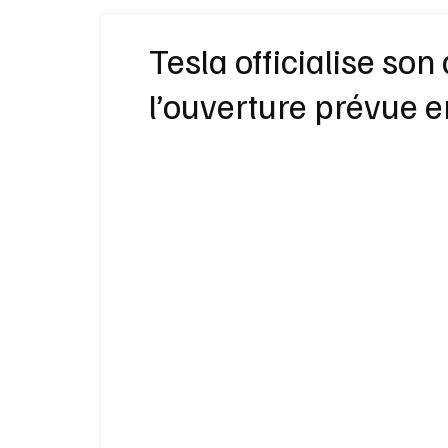
Idées Cadeaux
Livres
Musique
Tesla officialise son
l’ouverture prévue
Bien-Être
Beauté Mode
Maison