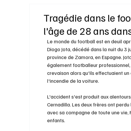
Idées Cadeaux
Livres
Musique
Tragédie dans le foo
l'âge de 28 ans dans
Bien-Être
Beauté Mode
Maison
Le monde du football est en deuil aprè
Diogo Jota, décédé dans la nuit du 3 j
province de Zamora, en Espagne. Jota
également footballeur professionnel, 
crevaison alors qu'ils effectuaient u
l'incendie de la voiture.
L'accident s'est produit aux alentours
Cernadilla. Les deux frères ont perdu l
avec sa compagne de toute une vie, Ru
enfants.