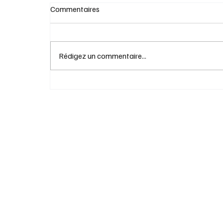
Commentaires
Rédigez un commentaire...
Alzheimer: une créatrice TikTok choisit l'a
à mourir