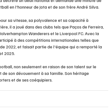
 a décrété un deuil national et demandé une minute de 
tball en l'honneur de Jota et de son frère André Silva.
pour sa vitesse, sa polyvalence et sa capacité à 
ère, il a joué dans des clubs tels que Paços de Ferreira, 
s Wolverhampton Wanderers et le Liverpool FC. Avec la 
participé à des compétitions internationales telles que 
e 2022, et faisait partie de l'équipe qui a remporté la 
et 2025.
ootball, non seulement en raison de son talent sur le 
et de son dévouement à sa famille. Son héritage 
ters et de ses coéquipiers.