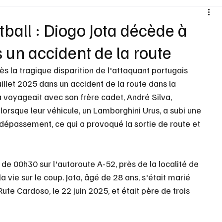
Santé
Sexualité
Sports loisirs
Voyages
tball : Diogo Jota décède à
 un accident de la route
Vins Alcools
Technologie
Concours
Nouv
s la tragique disparition de l'attaquant portugais 
uillet 2025 dans un accident de la route dans la 
 voyageait avec son frère cadet, André Silva, 
lorsque leur véhicule, un Lamborghini Urus, a subi une 
n dépassement, ce qui a provoqué la sortie de route et 
 de 00h30 sur l'autoroute A-52, près de la localité de 
a vie sur le coup. Jota, âgé de 28 ans, s'était marié 
te Cardoso, le 22 juin 2025, et était père de trois 