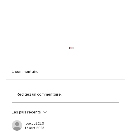
1 commentaire
Rédigez un commentaire...
Les plus récents
Pétrole: une société américaine ferme le
robinet au Canada
toootaa1210
16 sept. 2025