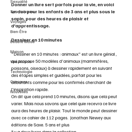
Sexualité
Donner un livre sert parfois pour la vie, en voici 
un duo pour les enfants de 3 ans et plus sous le 
Sports loisirs
sapin, pour des heures de plaisir et 
Voyages
d'apprentissage.   
Bien-Être
Dessiner en 10 minutes 
Beauté Mode
Maison
"Dessiner en 10 minutes : animaux" est un livre génial , 
qui propose 50 modèles d'animaux (mammifères, 
Vins Alcools
poissons, oiseaux) à dessiner rapidement en suivant 
Technologie
des étapes simples et guidées, parfait pour les 
Concours
débutants comme pour les confirmés cherchant de 
l'inspiration rapide.
Nouvelles
On dit que cela prend 10 minutes, disons que cela peut 
varier. Mais nous savons que celel quie recevra ce livre 
aura des heures de plaisir. Tout le monde peut dessiner 
avec ce cahier de 112 pages.  Jonathan Newey aux 
éditions de Saxe. 5 ans et plus
Il y a deux livres dans la collection.