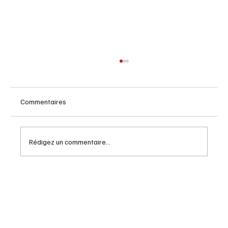
Commentaires
Rédigez un commentaire...
Activités intergénérationnelles pour
renforcer les liens familiaux