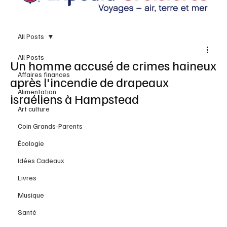
All Posts
All Posts
Un homme accusé de crimes haineux
Affaires finances
après l'incendie de drapeaux
Alimentation
israéliens à Hampstead
Art culture
Coin Grands-Parents
Écologie
Idées Cadeaux
Livres
Musique
Santé