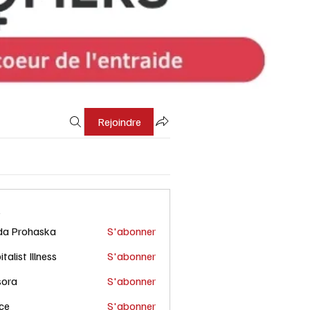
Rejoindre
s
da Prohaska
S'abonner
talist Illness
S'abonner
sora
S'abonner
ce
S'abonner