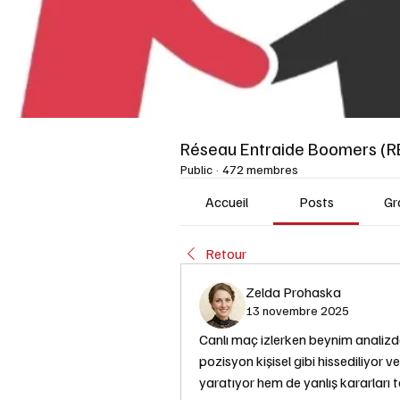
Réseau Entraide Boomers (R
Public
·
472 membres
Accueil
Posts
Gr
Retour
Zelda Prohaska
13 novembre 2025
Canlı maç izlerken beynim analizd
pozisyon kişisel gibi hissediliyor
yaratıyor hem de yanlış kararları te