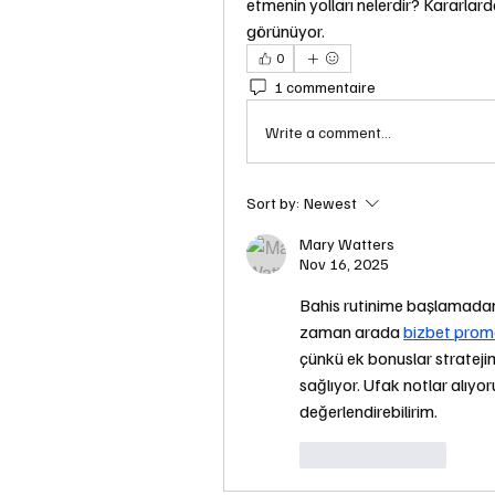
etmenin yolları nelerdir? Kararla
görünüyor.
0
1 commentaire
Write a comment...
Sort by:
Newest
Mary Watters
Nov 16, 2025
Bahis rutinime başlamadan 
zaman arada 
bizbet pro
çünkü ek bonuslar stratejim
sağlıyor. Ufak notlar alıyoru
değerlendirebilirim.
Like
Reply