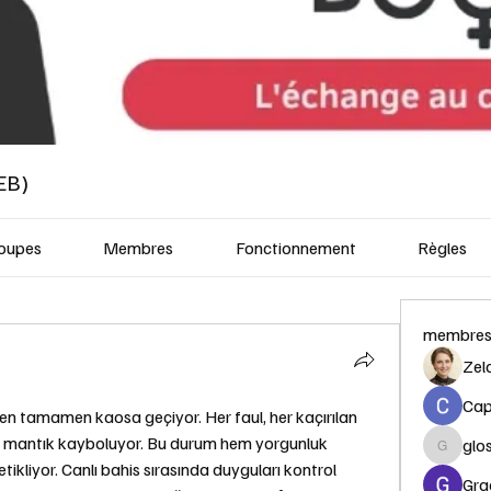
EB)
oupes
Membres
Fonctionnement
Règles
membre
Zel
Capi
en tamamen kaosa geçiyor. Her faul, her kaçırılan 
 ve mantık kayboluyor. Bu durum hem yorgunluk 
glo
glosora
tikliyor. Canlı bahis sırasında duyguları kontrol 
Gra