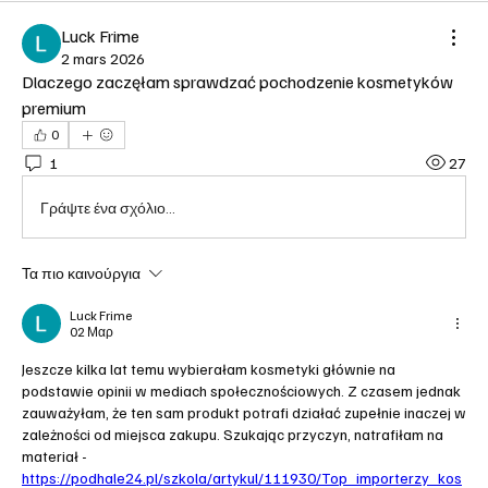
Luck Frime
2 mars 2026
Dlaczego zaczęłam sprawdzać pochodzenie kosmetyków 
premium
0
1
27
Γράψτε ένα σχόλιο...
Τα πιο καινούργια
Luck Frime
02 Μαρ
Jeszcze kilka lat temu wybierałam kosmetyki głównie na 
podstawie opinii w mediach społecznościowych. Z czasem jednak 
zauważyłam, że ten sam produkt potrafi działać zupełnie inaczej w 
zależności od miejsca zakupu. Szukając przyczyn, natrafiłam na 
materiał - 
https://podhale24.pl/szkola/artykul/111930/Top_importerzy_kos