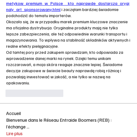
metykow_premium_w_Polsce__kto_naprawde_dostarcza_orygi
naly_art_sponsorowany.html
 i zaczęłam bardziej świadomie 
podchodzić do tematu importerów.
Okazało się, że w przypadku marek premium kluczowe znaczenie 
ma oficjalna dystrybucja. Oryginalne produkty mają nie tylko 
lepsze zabezpieczenia, ale też odpowiednie warunki transportu i 
magazynowania. To wpływa na stabilność składników aktywnych i 
realne efekty pielęgnacyjne.
Od tamtej pory przed zakupem sprawdzam, kto odpowiada za 
wprowadzenie danej marki na rynek. Dzięki temu unikam 
rozczarowań, a moja skóra reaguje znacznie lepiej. Świadome 
decyzje zakupowe w świecie beauty naprawdę robią różnicę i 
pozwalają inwestować w jakość, a nie tylko w nazwę na 
opakowaniu.
Μου αρέσει
Απάντηση
Accueil
Bienvenue dans le Réseau Entraide Boomers (REB) :
l’échange
...
Lire plus