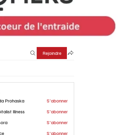
Rejoindre
s
da Prohaska
S'abonner
talist Illness
S'abonner
sora
S'abonner
ce
S'abonner