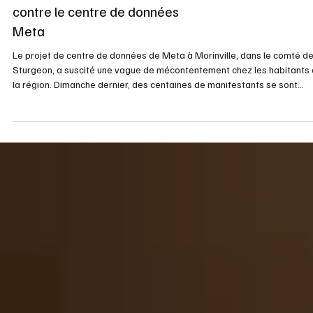
Technologie
Des centaines protestent
contre le centre de données
Meta
Le projet de centre de données de Meta à Morinville, dans le comté d
Sturgeon, a suscité une vague de mécontentement chez les habitants
la région. Dimanche dernier, des centaines de manifestants se sont
rassemblés devant le bureau du comté pour exprimer leur opposition 
l'implantation de cette immense infrastructure alimentée par
l'intelligence artificielle. Cette mobilisation reflète les inquiétudes
croissantes quant aux impacts environnementaux et économiques que
pourr