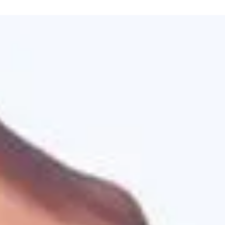
Écologie
État de crise en France
Le président de la France, Emmanuel Macron, est en réunion de crise
consacrée aux feux de forêt incontrôlables qui ont contraint plus de 2
000 personnes à fuir leur domicile. Dans la Gironde, au sud-ouest de la
France, les flammes ont déjà ravagé une superficie quatre fois plus
grande que Paris. La situation s’améliore un peu , pour le moment
Bordeaux ne sera pas évacué. Dans la région voisine des Landes, des
centaines de pompiers ont progressé dans leur lutte contre un