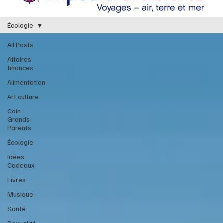
Écologie
All Posts
Affaires
finances
Alimentation
Art culture
Coin
Grands-
Parents
Écologie
Idées
Cadeaux
Livres
Musique
Santé
Sexualité