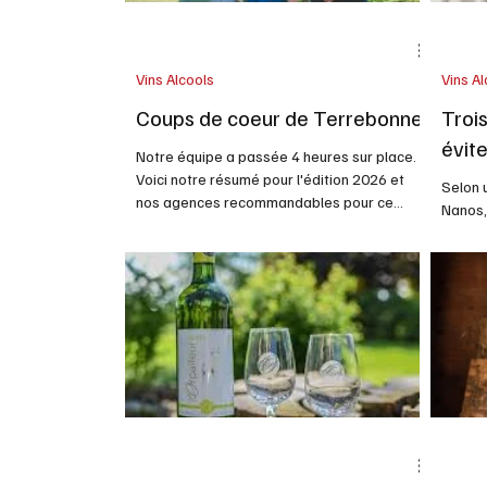
Vins Alcools
Vins Al
Coups de coeur de Terrebonne
Troi
évite
Notre équipe a passée 4 heures sur place.
Voici notre résumé pour l'édition 2026 et
Selon 
nos agences recommandables pour ce
Nanos,
dimanche dernier jour du festival 2026. Il y
seraien
aura aussi deux conférences si vous êtes
améric
présents, voici notre choix : Boire autrement
étagèr
: maîtriser l’alcool sans renoncer au plaisir
questi
avec Jean-Sebastien Michel Ce dimanche 15
des co
h à 16 h. Et si mieux boire était plus
facteur
intéressant que moins boire? Dans un
en mat
contexte où les habitudes de consommation
nous n
évoluent rapidement,
manièr
person
génér