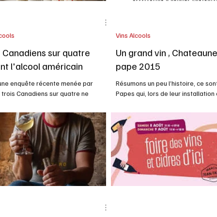
cools
Vins Alcools
s Canadiens sur quatre
Un grand vin , Chateaune
nt l'alcool américain
pape 2015
une enquête récente menée par
Résumons un peu l’histoire, ce son
 trois Canadiens sur quatre ne
Papes qui, lors de leur installation
t pas enclins à acheter de l'alcool
au XIVème siècle, ont révélé le ter
ain même s'il revenait sur les
Châteauneuf-du-Pape. Sous le rè
es. Cette étude soulève des
Jean XXII, le village devient réside
ons intéressantes sur les préférences
de la papauté. Quant au nectar él
nsommateurs canadiens et les
ces lieux, il accède au rang de « V
s qui influencent leurs choix d'achat
». Une consécration qui lui ouvre l
ière d'alcool. Chez Cité Boomers,
des grandes cours européennes. 
ous intéressons particulièrement à la
ans cette année mais l'histoire dé
e dont ces tendances impactent les
1157.. À partir de 1776, le Château La
nes âgées de 50 ans et plus, une
Nerthe expé