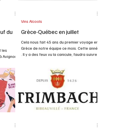
Vins Alcools
uf du
Grèce-Québec en juillet
Cela nous fait 45 ans du premier voyage en
Grèce de notre équipe ce mois. Cette année
t les
. Il y a des feux vu la canicule, faudra suivre
 à Avignon
cela. En juillet un de nos collaborateurs y
roir de
partait de nouveau et une équipe nous
gne de
visitait du vignoble Zacharias. Une tournée
nce d’été
organisée par la CEE, Nous avions des
aboré en
directeurs des Disciples de Dyonisos eux
in du Pape
toute la semaine dans 3 événements. Le
a porte
vignoble de Zacharias Winery, s’étend sur
L'AOC a 90
une superficie de 40 He, dont environ 30 He
bute en
dans la régio