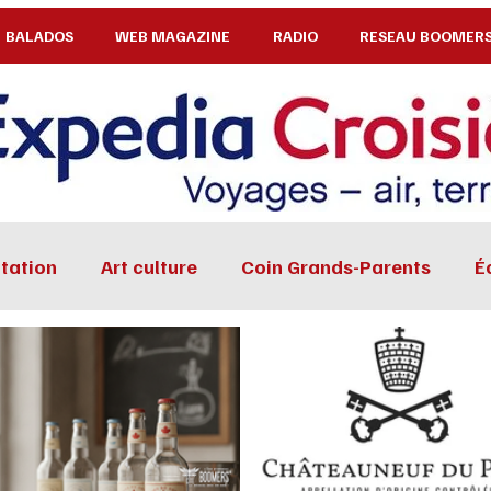
BALADOS
WEB MAGAZINE
RADIO
RESEAU BOOMER
tation
Art culture
Coin Grands-Parents
É
Sports loisirs
Voyages
Bien-Être
Beaut
elles