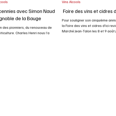
cools
Vins Alcools
cennies avec Simon Naud
Foire des vins et cidres d
ignoble de la Bauge
Pour souligner son cinquième anni
la Foire des vins et cidres d'ici rev
un des pionniers, du renouveau de
Marché Jean-Talon les 8 et 9 août
iticulture. Charles Henri nous l’a
Pendant deux jours, seize vignobl
é il doit y avoir trois décennies et
cidreries de plusieurs régions du
ommes passé le voir plusieurs fois.
prendront place dans la zone
dit son site cela fait 40 ans que
événementielle du marché afin de 
Naud, a commencé à travailler sur le
découvrir leurs produits dans une
le de ses parents dès l'âge de 14
conviviale et festive. Organisée pa
e 1986 à 1996, en compagnie de son
Survenants, en collaboration avec
t ensuite il a pris la relève et ne
Québec et la Société des Marchés
de se démarquer depuis . Le Vignoble
de Montréal, la Foire est deven
auge, situé à Brigham en Estrie, est
 le premier