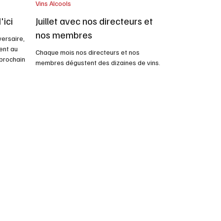
Vins Alcools
'ici
Juillet avec nos directeurs et
nos membres
versaire,
ient au
Chaque mois nos directeurs et nos
 prochains.
membres dégustent des dizaines de vins.
es et
Nous recevons des courriels avec nos fiches
 Québec
de dégustation toutes les semaines et je
fais un peu le tri . On se gâte un peu ce mois
faire
avec des prix plus élevés si vous le pouvez .
 ambiance
Voici les vins de juillet avec une maison qui a
r les
4 siècles . . Trimbach a 400 ans Il y a
 Cidre du
plusieurs décennies, Pierre et moi étions
 publics
ensemble dans cette région , en plus la
maison a 400 ans cette année dans notre
ville préfér