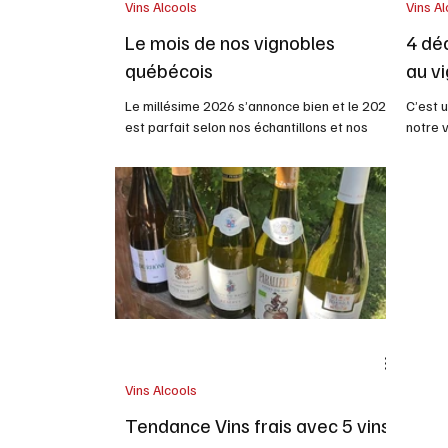
Vins Alcools
Vins Al
Le mois de nos vignobles
4 dé
québécois
au v
Le millésime 2026 s’annonce bien et le 2025
C’est 
est parfait selon nos échantillons et nos
notre v
sources. Si la tendance se maintient nos
présent
vignobles produiront cette année plus de 5
nous s
millions de bouteilles Un quotidien en parlait
Comme 
en fin de semaine. Notre équipe d’experts
Simon 
qui couvre le sujet depuis 45 ans en parle
vignob
toujours ce mois. Les vins du Québec sont
ans. D
principalement commercialisés par trois
père, e
canaux : la SAQ (32 %), la vente directe (29
cesse 
%) et les épiceries (26 %), l es restos font
de la B
devenu
Vins Alcools
Tendance Vins frais avec 5 vins