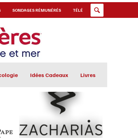
S
SONDAGES RÉMUNÉRÉS
TÉLÉ
cologie
Idées Cadeaux
Livres
é Mode
Maison
Vins Alcools