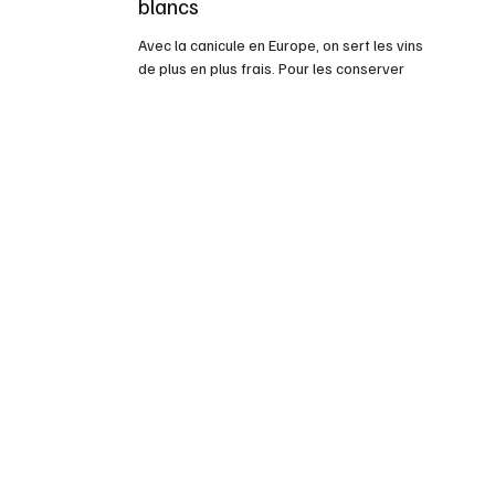
blancs
Avec la canicule en Europe, on sert les vins
de plus en plus frais. Pour les conserver
frais souvent on y met des cubes de glace,
Cela était permis si nous pouvons dire avec
les rosés, mais avec la canicule, dans les
destinations soleils et même en croisière, on
sert tous les vins avec glace. Voyons voir si
cette pratique est populaire et ses
conséquences sur le s vins, peut-on le faire
avec les vins des Côtes du Rhône avec leur
campagne boire frais... Voici des vins blanc