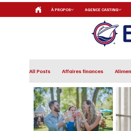
À PROPOS
AGENCE CASTING
All Posts
Affaires finances
Alimen
Musique
Santé
Sexualité
Technologie
Concours
Nouv