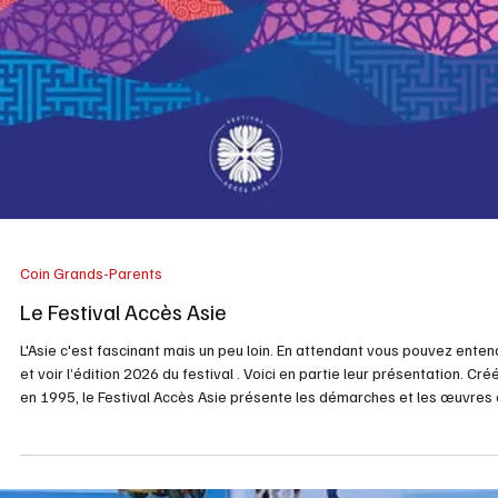
Livres
Lire autochtone ce mois et
tout l’été
Depuis plusieurs années, pour toute notre équipe , c’est la littérature
autochtone qui est à l’honneur au mois de juin. Cela a été mis en place par
la maison d’éditions et librairie Hannenorak de Wendake, et cela
encourage les lecteurs à choisir et à découvrir des titres d’auteurs et
d’autrices autochtones. En tant que libraire féministe, notre
collaboratrice Amélie trouve important de mettre en valeur la littératu
autochtone. Il y a Michel Jean, écrivain innu, ex-journa