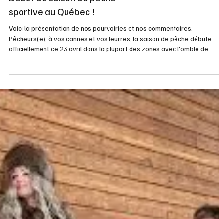
Coin Grands-Parents
Un trio pour 2 ans et plus
Les livres sont de plus en plus populaires pour les 2 ans et plus selon
Amélie, qui en est spécialiste depuis une décennie. Nous l'avons écrit
souvent depuis 3 décennies, que les livres sont excellents pour les 2 a
et plus, il faut d'avoir les lire avec eux ,cela développe tous les sens ,
observation, toucher, concentration, l'ouie etc. Imagerie et plus chez
Fleurus La collection l'Imagerie chez Fleurus a fait ses preuves avec
grosso modo plus de 250 millions de livres ve