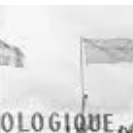
s vacances d'été sont l'occasion idéale de créer des souvenirs qui
resteront gravés dans la mémoire de vos petits-enfants. Et si, cette
année, vous leur faisiez découvrir votre passion pour le golf?