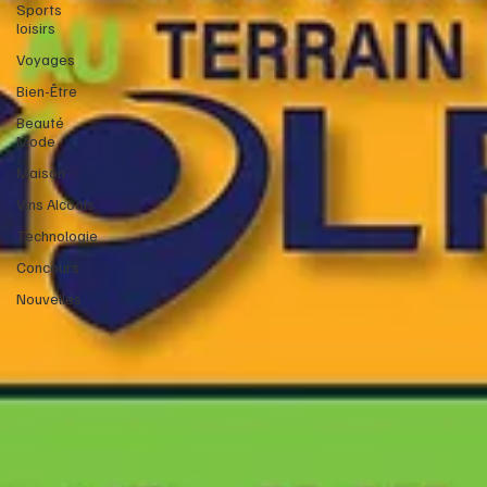
Sports
loisirs
Voyages
Bien-Être
Beauté
Mode
Maison
Vins Alcools
Technologie
Concours
Nouvelles