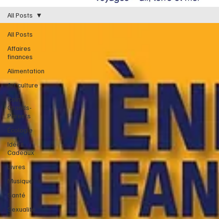
All Posts
All Posts
Affaires
finances
Alimentation
Art culture
Coin
Grands-
Parents
Écologie
Idées
Cadeaux
Livres
Musique
Santé
Sexualité