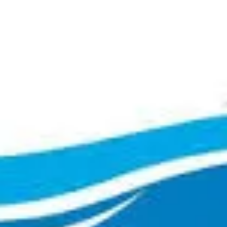
Coin Grands-Parents
Pour les petits explorateurs
Le voyage est bien plus qu’une simple aventure ou une échappée loin 
la routine quotidienne. Pour les enfants, c'est une expérience inestima
qui ouvre les portes de la connaissance, de la culture et de la
compréhension du monde. Voyager permet aux jeunes esprits de
découvrir de nouvelles perspectives, d'acquérir des compétences
pratiques et de développer leur curiosité pour le monde qui les entoure
C'est la présentation de la collection. Unique en leur genre, les livre