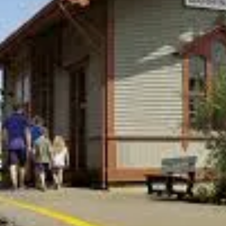
Écologie
LE C.I.EAU PRÉSENTE : L'EAU
NE DORT JAMAIS -
LAB'EAURATOIRE À CIEL
OUVERT.
Du 12 juin au 5 septembre 2026, le Centre d’interprétation de l’eau
(C.I.EAU) présentera Lab'eauratoire à ciel ouvert, une exposition de
l’artiste visuelle Maryse Ménard. Cette exposition constitue une
première partie du projet artistique et scientifique L’eau ne dort jamais
sera dévoilée lors d’un vernissage le 11 juin 2026 à la Salle André-
Perreault du C.I.EAU. Cette exposition propose une rencontre entre la
rigueur de l’observation scientifique et la liberté de la créat