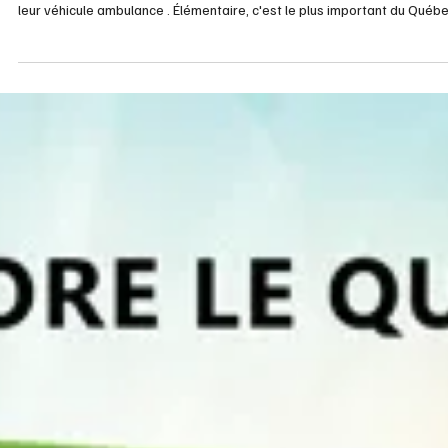
Coin Grands-Parents
Le zoo de Granby
Il était dans tous les médias cette semaine, pour son ouverture avec d
nouveau et parce que Joey le kangourou en cavale s'y est retrouvé av
leur véhicule ambulance . Élémentaire, c'est le plus important du Québec
depuis plus de 70 ans. Une visite au zoo de Granby est un incontourna
pour la famille pendant la belle saison encore plus en 2026. Voici leur
présentation: Organisme de conservation respecté et destination
touristique prisée, le Zoo de Granby est né de l'affe