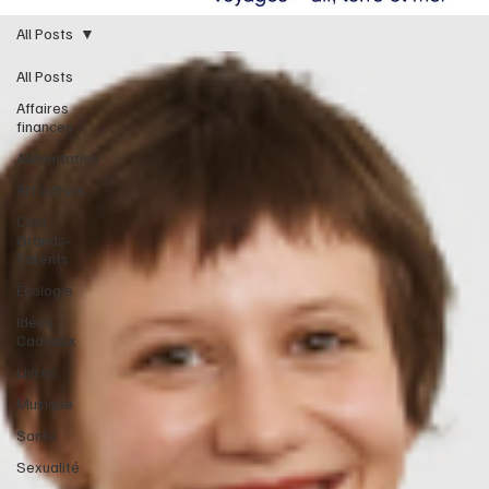
All Posts
All Posts
Affaires
finances
Alimentation
Art culture
Coin
Grands-
Parents
Écologie
Idées
Cadeaux
Livres
Musique
Santé
Sexualité