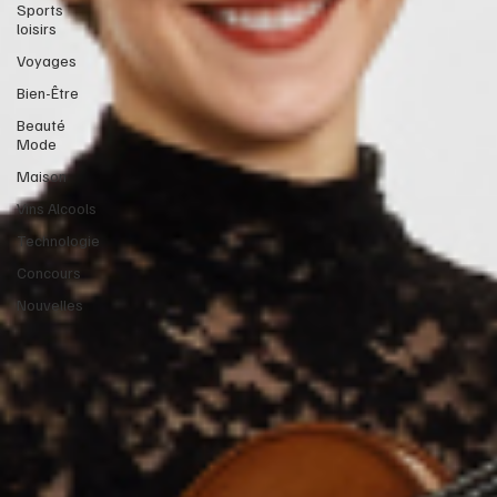
Sports
loisirs
Voyages
Bien-Être
Beauté
Mode
Maison
Vins Alcools
Technologie
Concours
Nouvelles