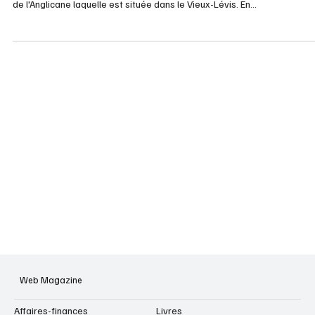
Ce jeudi 6 mars à 19h30, vous êtes conviés à la superbe et intimiste sa
de l'Anglicane laquelle est située dans le Vieux-Lévis. En...
Web Magazine