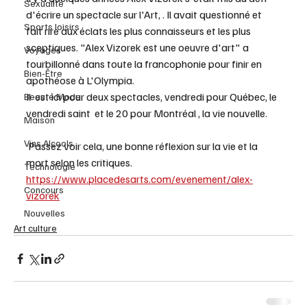
Sexualité
d'écrire un spectacle sur l'Art, . Il avait questionné et 
Sports loisirs
fait rire aux éclats les plus connaisseurs et les plus 
sceptiques. "Alex Vizorek est une oeuvre d'art" a 
Voyages
tourbillonné dans toute la francophonie pour finir en 
Bien-Être
apothéose à L'Olympia.
Il  est ici pour deux spectacles, vendredi pour Québec, le 
Beauté Mode
vendredi saint  et le 20 pour Montréal , la vie nouvelle.
Maison
Vins Alcools
 Passez voir cela, une bonne réflexion sur la vie et la 
mort selon les critiques.
Technologie
https://www.placedesarts.com/evenement/alex-
Concours
vizorek
Nouvelles
Art culture