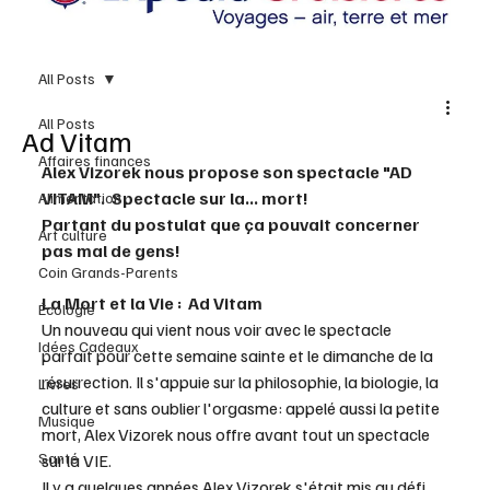
All Posts
All Posts
Ad Vitam
Affaires finances
Alex Vizorek nous propose son spectacle "AD 
VITAM".  Spectacle sur la... mort! 
Alimentation
Partant du postulat que ça pouvait concerner 
Art culture
pas mal de gens!
Coin Grands-Parents
La Mort et la Vie :  Ad Vitam
Écologie
Un nouveau qui vient nous voir avec le spectacle 
Idées Cadeaux
parfait pour cette semaine sainte et le dimanche de la 
résurrection. Il s'appuie sur la philosophie, la biologie, la 
Livres
culture et sans oublier l'orgasme: appelé aussi la petite 
Musique
mort, Alex Vizorek nous offre avant tout un spectacle 
Santé
sur la VIE.
Il y a quelques années Alex Vizorek s'était mis au défi 