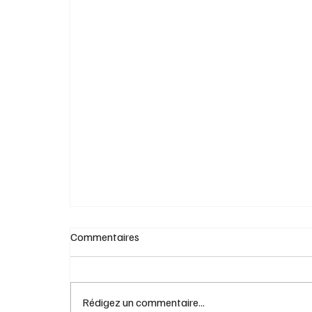
Cafouillage et profits records des pétroliè
Commentaires
Rédigez un commentaire...