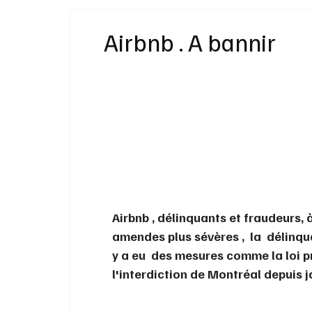
Idées Cadeaux
Livres
Musique
Airbnb . A bannir
Bien-Être
Beauté Mode
Maison
Airbnb , délinquants et fraudeurs, à
amendes plus sévères ,  la  délinqu
y a eu  des mesures comme la loi p
l'interdiction de Montréal depuis j