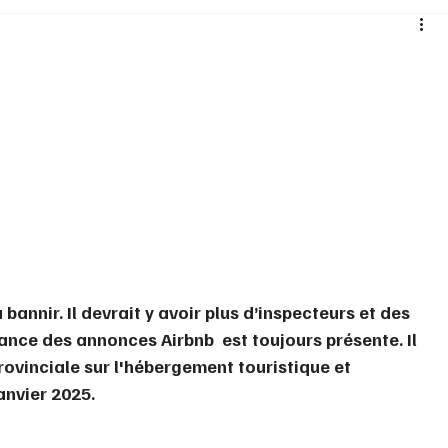
Santé
Sexualité
Sports loisirs
Voyages
Vins Alcools
Technologie
Concours
Nouv
 bannir. Il devrait y avoir plus d’inspecteurs et des 
ance des annonces Airbnb  est toujours présente. Il 
rovinciale sur l'hébergement touristique et 
anvier 2025.