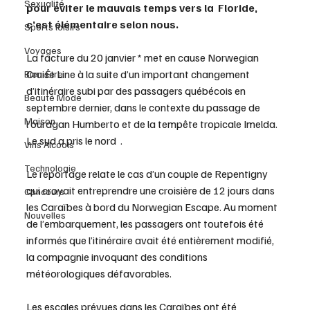
Sexualité
pour éviter le mauvais temps vers la  Floride, 
c’est élémentaire selon nous.
Sports loisirs
Voyages
La facture du 20 janvier * met en cause Norwegian 
Cruise Line à la suite d’un important changement 
Bien-Être
d’itinéraire subi par des passagers québécois en 
Beauté Mode
septembre dernier, dans le contexte du passage de 
Maison
l’ouragan Humberto et de la tempête tropicale Imelda. 
Le sud a pris le nord  . 
Vins Alcools
Technologie
Le reportage relate le cas d’un couple de Repentigny 
qui croyait entreprendre une croisière de 12 jours dans 
Concours
les Caraïbes à bord du Norwegian Escape. Au moment 
Nouvelles
de l’embarquement, les passagers ont toutefois été 
informés que l’itinéraire avait été entièrement modifié, 
la compagnie invoquant des conditions 
météorologiques défavorables.
Les escales prévues dans les Caraïbes ont été 