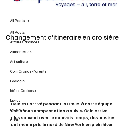
All Posts
All Posts
Changement d’itinéraire en croisière
Affaires finances
Alimentation
Art culture
Coin Grands-Parents
Écologie
Idées Cadeaux
Livres
Cela est arrivé pendant la Covid  à notre équipe, 
Musique
une bonne compensation a suivie. Cela arrive 
plus souvent avec le mauvais temps, des  navires 
Santé
ont même pris le nord de New York en plein hiver 