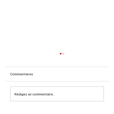
Commentaires
Rédigez un commentaire...
Le vélo électrique a 125 ans