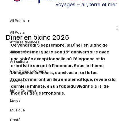
All Posts
All Posts
Dîner en blanc 2025
Affaires finances
Ce vendredi 5 septembre, le Dîner en Blanc de 
Montréal marquera son 15ᵉ anniversaire avec 
Alimentation
une soirée exceptionnelle où l’élégance et la 
Art culture
créativité seront à l’honneur. Sous le thème 
Coin Grands-Parents
L’élégance en fleurs, convives et artistes 
transformeront un lieu emblématique, révélé à la 
Écologie
dernière minute, en un tableau vivant d’art, de 
Idées Cadeaux
mode et de gastronomie.
Livres
Musique
Santé