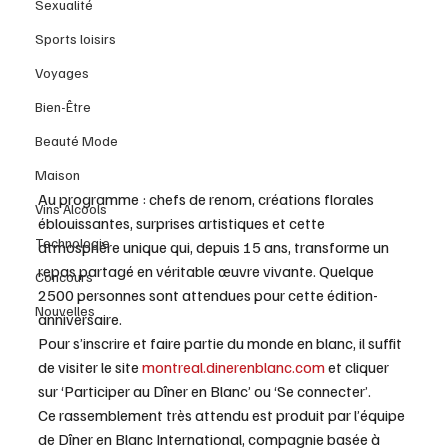
Sexualité
Sports loisirs
Voyages
Bien-Être
Beauté Mode
Maison
Au programme : chefs de renom, créations florales 
Vins Alcools
éblouissantes, surprises artistiques et cette 
Technologie
atmosphère unique qui, depuis 15 ans, transforme un 
repas partagé en véritable œuvre vivante. Quelque 
Concours
2500 personnes sont attendues pour cette édition-
Nouvelles
anniversaire.
Pour s’inscrire et faire partie du monde en blanc, il suffit 
de visiter le site 
montreal.dinerenblanc.com
 et cliquer 
sur ‘Participer au Dîner en Blanc’ ou ‘Se connecter’.
Ce rassemblement très attendu est produit par l’équipe 
de Dîner en Blanc International, compagnie basée à 