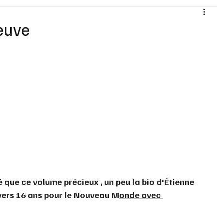
Santé
Sexualité
Sports loisirs
Voyages
leuve
Vins Alcools
Technologie
Concours
Nouv
é que ce volume précieux , un peu la bio d'Étienne 
 vers 16 ans pour le Nouveau M
onde avec 