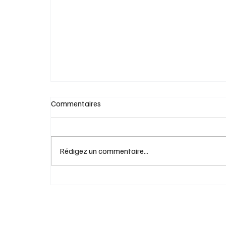
Deuil et divertissement, élégance et
éloquence des mots
Commentaires
Rédigez un commentaire...
Comment se faire des amis : un classique
toujours actuel