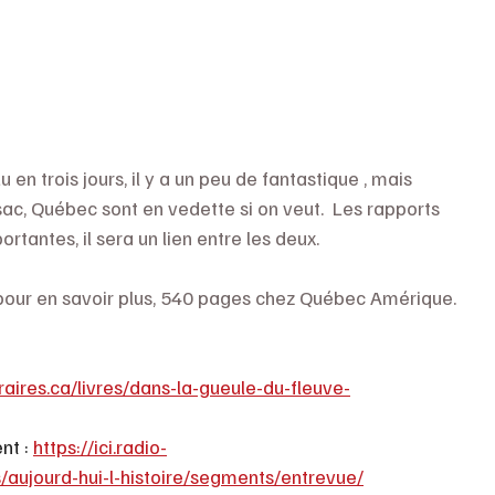
u en trois jours, il y a un peu de fantastique , mais 
sac, Québec sont en vedette si on veut.  Les rapports 
tantes, il sera un lien entre les deux. 
 pour en savoir plus, 540 pages chez Québec Amérique.  
raires.ca/livres/dans-la-gueule-du-fleuve-
nt : 
https://ici.radio-
aujourd-hui-l-histoire/segments/entrevue/