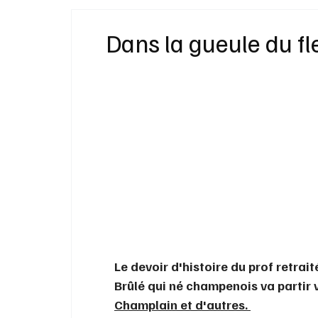
Idées Cadeaux
Livres
Musique
Dans la gueule du f
Bien-Être
Beauté Mode
Maison
Le devoir d'histoire du prof retrait
Brûlé qui né champenois va partir
Champlain et d'autres. 