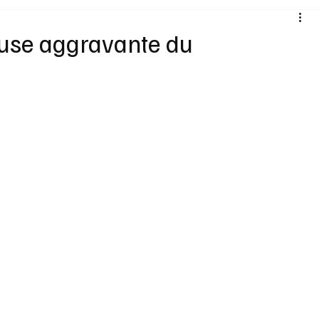
Santé
Sexualité
Sports loisirs
Voyages
cause aggravante du
Vins Alcools
Technologie
Concours
Nouv