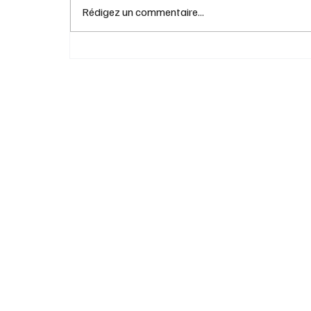
Rédigez un commentaire...
Des idées beauté raffinées pour gâter
maman… ou se gâter soi-même