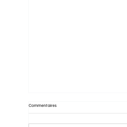
L'importance de protéger sa peau du solei
au quotidien… même sans aller à la plage
Commentaires