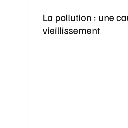
Idées Cadeaux
Livres
Musique
La pollution : une 
vieillissement
Bien-Être
Beauté Mode
Maison