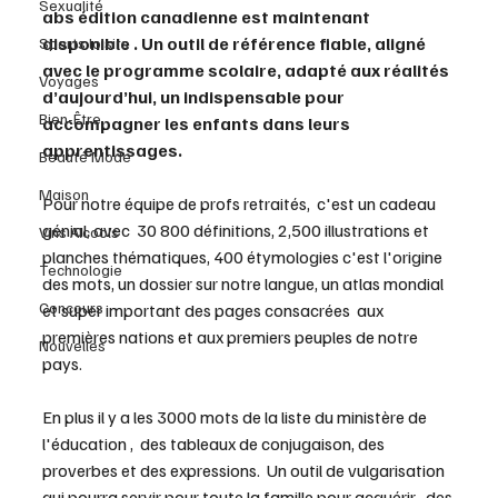
Sexualité
abs édition canadienne est maintenant 
disponible . Un outil de référence fiable, aligné 
Sports loisirs
avec le programme scolaire, adapté aux réalités 
Voyages
d’aujourd’hui, un indispensable pour 
Bien-Être
accompagner les enfants dans leurs 
apprentissages.
Beauté Mode
Maison
Pour notre équipe de profs retraités,  c'est un cadeau 
génial, avec  30 800 définitions, 2,500 illustrations et 
Vins Alcools
planches thématiques, 400 étymologies c'est l'origine 
Technologie
des mots, un dossier sur notre langue, un atlas mondial 
Concours
et super important des pages consacrées  aux 
premières nations et aux premiers peuples de notre 
Nouvelles
pays. 
En plus il y a les 3000 mots de la liste du ministère de 
l'éducation ,  des tableaux de conjugaison, des 
proverbes et des expressions.  Un outil de vulgarisation 
qui pourra servir pour toute la famille pour acquérir   des 