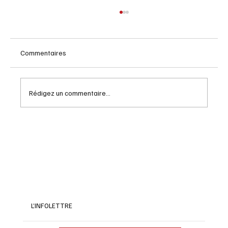
Commentaires
Rédigez un commentaire...
Au Fil des jours, Calendrier 2027
L’INFOLETTRE