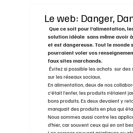
Idées Cadeaux
Livres
Musique
Le web: Danger, Da
Que ce soit pour l’alimentation, les
Bien-Être
Beauté Mode
Maison
solution idéale  sans même avoir à
et est dangereuse. Tout le monde se
pourraient voler vos renseignement
faux sites marchands.
 Évitez si possible les achats  sur des sites Web, sur des applications mobiles et encore plus 
sur les réseaux sociaux.
En alimentation, deux de nos collabor
c’était l’enfer, les produits n’étaien
bons produits. Es deux devaient y re
manquait des produits en plus qui étaie
Nous sommes aussi contre les applica
d’hier, car souvent ceux qui en ont bes
Les escrocs souvent asiatiques ou afric