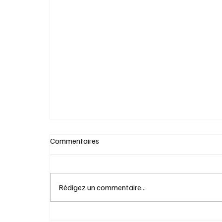
Le vélo électrique a 125 ans
Commentaires
Rédigez un commentaire...
Grèce-Québec en juillet