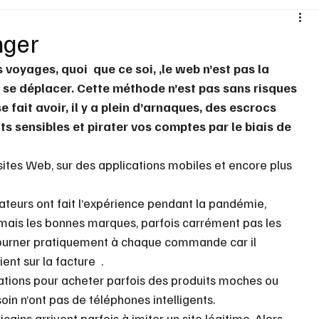
Santé
Sexualité
Sports loisirs
Voyages
nger
 voyages, quoi  que ce soi, ,le web n’est pas la 
Vins Alcools
Technologie
Concours
Nouv
 se déplacer. Cette méthode n’est pas sans risques 
 fait avoir, il y a plein d’arnaques, des escrocs 
s sensibles et pirater vos comptes par le biais de 
ateurs ont fait l’expérience pendant la pandémie, 
t jamais les bonnes marques, parfois carrément pas les 
tourner pratiquement à chaque commande car il 
nt sur la facture  .
tions pour acheter parfois des produits moches ou 
oin n’ont pas de téléphones intelligents. 
ains arrivent parfois à imiter un site légitime. Alors, 