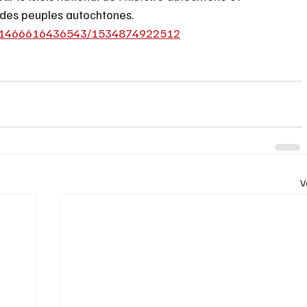
e des peuples autochtones.
fra/1466616436543/1534874922512
V