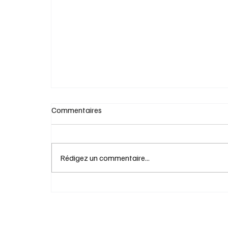
Rendez-vous Canin au centre de la Nature
Laval
Commentaires
Rédigez un commentaire...
Les avantages de la méditation pour les