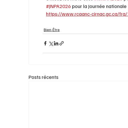
#JNPA2026
 pour la Journée national
https://www.rcaanc-cirnac.gc.ca/
Bien-Être
Posts récents