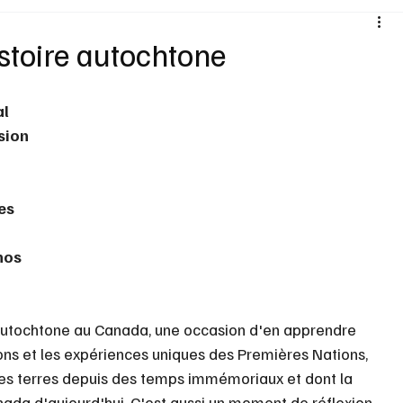
Santé
Sexualité
Sports loisirs
Voyages
istoire autochtone
Vins Alcools
Technologie
Concours
Nouv
l 
sion 
es 
nos 
re autochtone au Canada, une occasion d'en apprendre 
ions et les expériences uniques des Premières Nations, 
r ces terres depuis des temps immémoriaux et dont la 
ada d'aujourd'hui. C'est aussi un moment de réflexion 