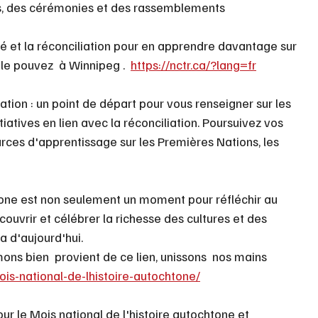
els, des cérémonies et des rassemblements 
ité et la réconciliation pour en apprendre davantage sur 
le pouvez  à Winnipeg .  
https://nctr.ca/?lang=fr
ation : un point de départ pour vous renseigner sur les 
iatives en lien avec la réconciliation. Poursuivez vos 
rces d'apprentissage sur les Premières Nations, les 
tone est non seulement un moment pour réfléchir au 
ouvrir et célébrer la richesse des cultures et des 
d'aujourd'hui.
ns bien  provient de ce lien, unissons  nos mains
is-national-de-lhistoire-autochtone/
our le Mois national de l'histoire autochtone et 