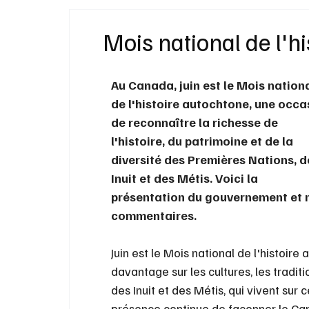
Idées Cadeaux
Livres
Musique
Mois national de l'h
Bien-Être
Beauté Mode
Maison
Au Canada, juin est le Mois nationa
de l'histoire autochtone, une occa
de reconnaître la richesse de 
l'histoire, du patrimoine et de la 
diversité des Premières Nations, d
Inuit et des Métis. Voici la 
présentation du gouvernement et 
commentaires.
Juin est le Mois national de l'histoi
davantage sur les cultures, les tradit
des Inuit et des Métis, qui vivent su
présence continue de façonner le Can