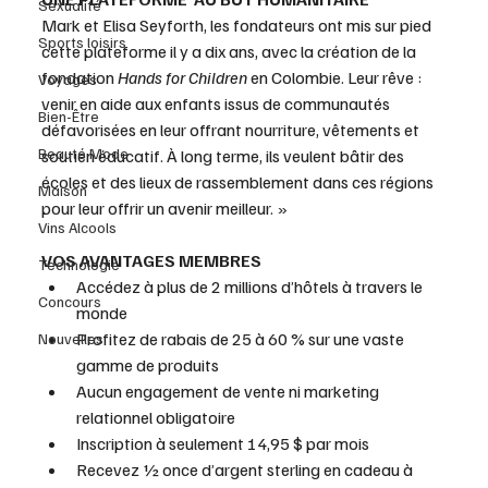
Sexualité
Mark et Elisa Seyforth, les fondateurs ont mis sur pied 
Sports loisirs
cette plateforme il y a dix ans, avec la création de la 
fondation 
Hands for Children
 en Colombie. Leur rêve : 
Voyages
venir en aide aux enfants issus de communautés 
Bien-Être
défavorisées en leur offrant nourriture, vêtements et 
Beauté Mode
soutien éducatif. À long terme, ils veulent bâtir des 
écoles et des lieux de rassemblement dans ces régions 
Maison
pour leur offrir un avenir meilleur. »
Vins Alcools
VOS AVANTAGES MEMBRES
Technologie
Accédez à plus de 2 millions d’hôtels à travers le 
Concours
monde
Profitez de rabais de 25 à 60 % sur une vaste 
Nouvelles
gamme de produits
Aucun engagement de vente ni marketing 
relationnel obligatoire
Inscription à seulement 14,95 $ par mois
Recevez ½ once d’argent sterling en cadeau à 