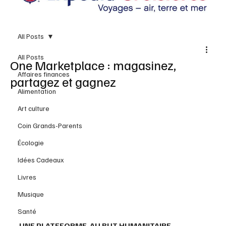
All Posts
All Posts
One Marketplace : magasinez,
Affaires finances
partagez et gagnez
Alimentation
Art culture
Coin Grands-Parents
Écologie
Idées Cadeaux
Livres
Musique
Santé
UNE PLATEFORME  AU BUT HUMANITAIRE 