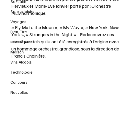
Sexualité
Hervieux et Marie-Ève Janvier porté par l’Orchestre 
Sports loisirs
FILMharmonique.
Voyages
« Fly Me to the Moon », « My Way », « New York, New 
Bien-Être
York », « Strangers in the Night »… Redécouvrez ces 
classiques tels qu’ils ont été enregistrés à l’origine avec 
Beauté Mode
un hommage orchestral grandiose, sous la direction de 
Maison
Francis Choinière.
Vins Alcools
Technologie
Concours
Nouvelles