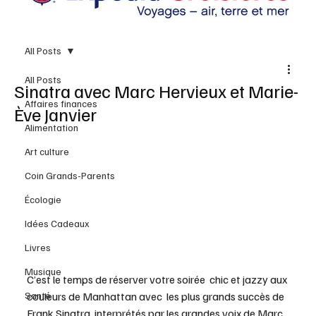
All Posts
All Posts
Sinatra avec Marc Hervieux et Marie-
Affaires finances
Ève Janvier
Alimentation
Art culture
Coin Grands-Parents
Écologie
Idées Cadeaux
Livres
Musique
C’est le temps de réserver votre soirée  chic et jazzy aux 
Santé
couleurs de Manhattan avec  les plus grands succès de 
Frank Sinatra, interprétés par les grandes voix de Marc 