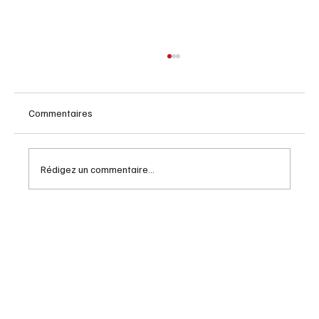
Commentaires
Rédigez un commentaire...
Exploration et héritage d'Amerigo Vespucci