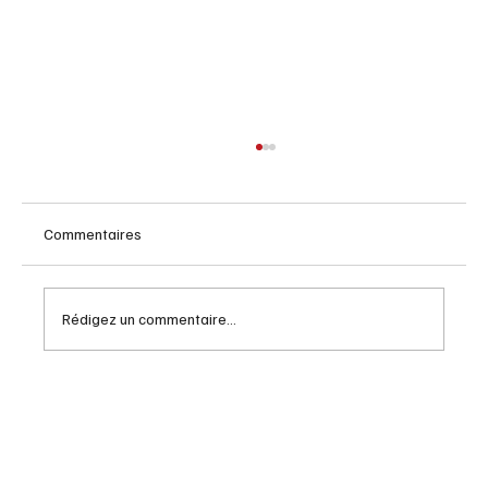
Commentaires
Rédigez un commentaire...
Comment se faire des amis : un classique
toujours actuel